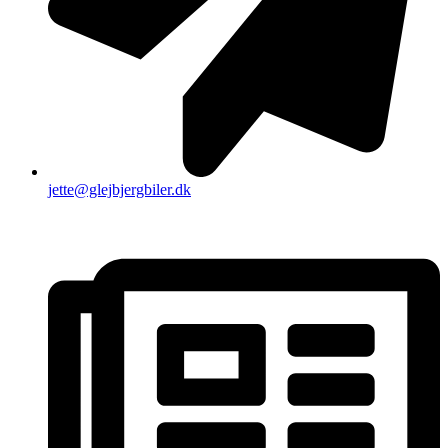
jette@glejbjergbiler.dk