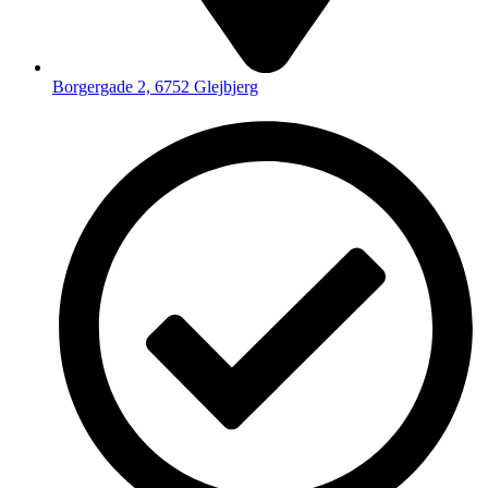
Borgergade 2, 6752 Glejbjerg