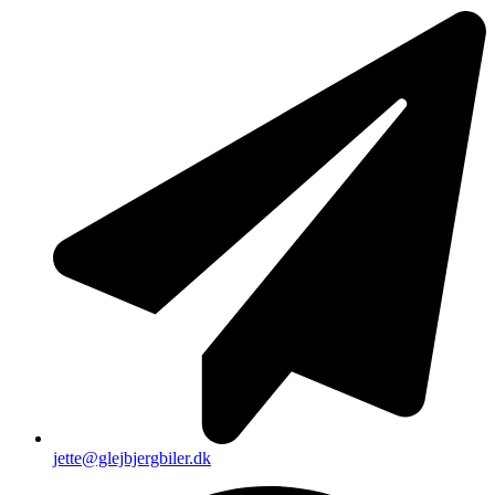
jette@glejbjergbiler.dk