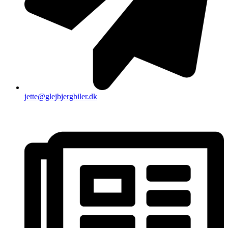
jette@glejbjergbiler.dk