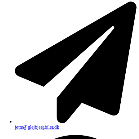
jette@glejbjergbiler.dk