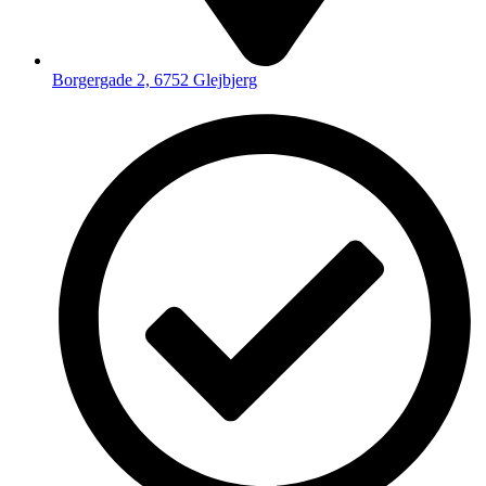
Borgergade 2, 6752 Glejbjerg