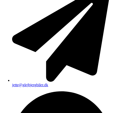
jette@glejbjergbiler.dk