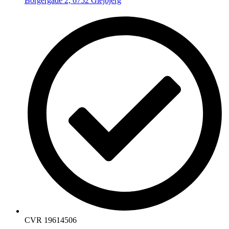
Borgergade 2, 6752 Glejbjerg
CVR 19614506