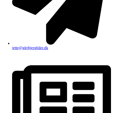
jette@glejbjergbiler.dk