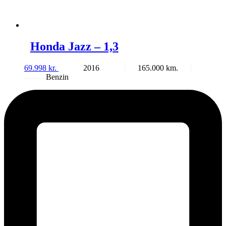
Honda Jazz – 1,3
69.998
kr.
2016
165.000
Benzin