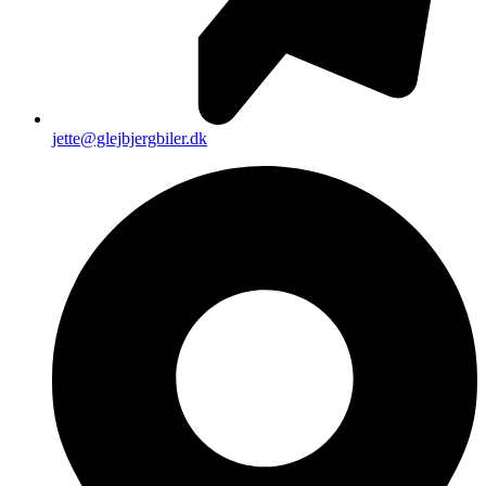
jette@glejbjergbiler.dk