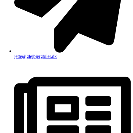
jette@glejbjergbiler.dk