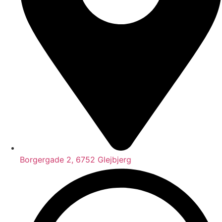
Borgergade 2, 6752 Glejbjerg