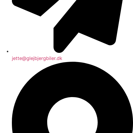
jette@glejbjergbiler.dk