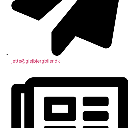
jette@glejbjergbiler.dk