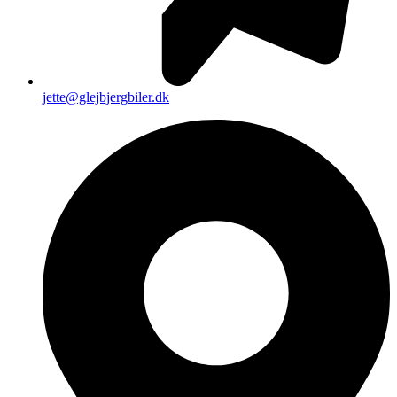
jette@glejbjergbiler.dk