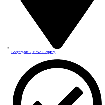
Borgergade 2, 6752 Glejbjerg