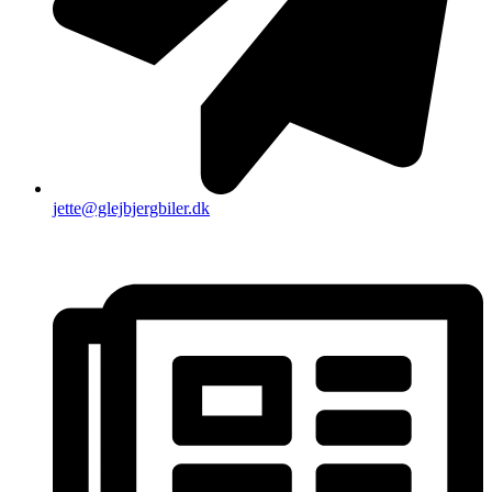
jette@glejbjergbiler.dk