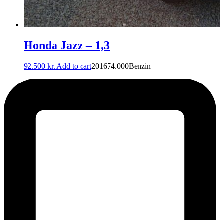
Honda Jazz – 1,3
92.500
kr.
Add to cart
2016
74.000
Benzin